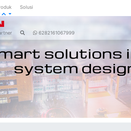
roduk
Solusi
artner
6282161067999