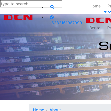
Home
P
6282161067999
Berita
P
Home
About