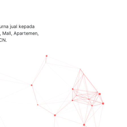
urna jual kepada
i, Mall, Apartemen,
CN.